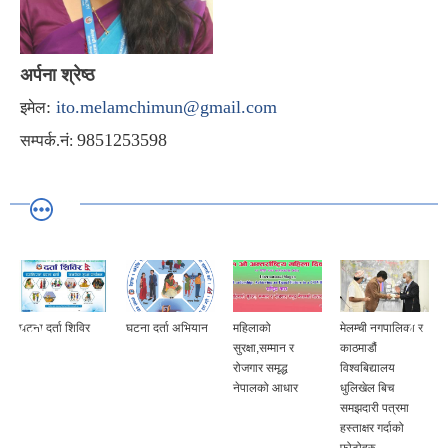
अर्पना श्रेष्ठ
:
ito.melamchimun@gmail.com
इमेल
9851253598
सम्पर्क.नं:
घटना दर्ता शिविर
घटना दर्ता अभियान
महिलाको
मेलम्ची नगपालिका र
सुरक्षा,सम्मान र
काठमाडौं
रोजगार समृद्ध
विश्वबिद्यालय
नेपालको आधार
धुलिखेल बिच
समझदारी पत्रमा
हस्ताक्षर गर्दाको
फोटोहरु