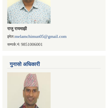
राजु रायमाझी
:
melamchimun05@gmail.com
इमेल
9851006001
सम्पर्क.नं:
गुनासो अधिकारी