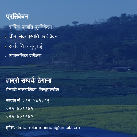
प्रतिवेदन
वार्षिक प्रगति प्रतिवेदन
चौमासिक प्रगति प्रतिवेदन
सार्वजनिक सुनुवाई
सार्वजनिक परीक्षण
हाम्रो सम्पर्क ठेगाना
मेलम्ची नगरपालिका‍, सिन्धुपाल्चोक
सम्पर्क न‌ं: ०११–४०१०८९
०११–४०११४१
०११–४०११४२
इमेल:
dms.melamchimun@gmail.com