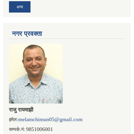
अन्य
नगर प्रव‌क्ता
राजु रायमाझी
:
melamchimun05@gmail.com
इमेल
9851006001
सम्पर्क.नं: