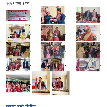
२०७९ जेष्ठ ६ गते
,
,
,
,
,
,
,
,
,
,
,
,
,
,
घटना दर्ता शिविर