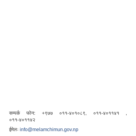
सम्पर्क फोन: +९७७ ०११-४०१०८९, ०११-४०११४१ ,
०११-४०११४२
ईमेलः
info@melamchimun.gov.np