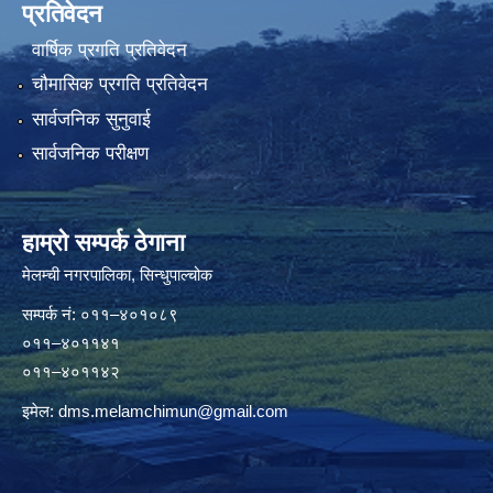
प्रतिवेदन
वार्षिक प्रगति प्रतिवेदन
चौमासिक प्रगति प्रतिवेदन
सार्वजनिक सुनुवाई
सार्वजनिक परीक्षण
हाम्रो सम्पर्क ठेगाना
मेलम्ची नगरपालिका‍, सिन्धुपाल्चोक
सम्पर्क न‌ं: ०११–४०१०८९
०११–४०११४१
०११–४०११४२
इमेल:
dms.melamchimun@gmail.com