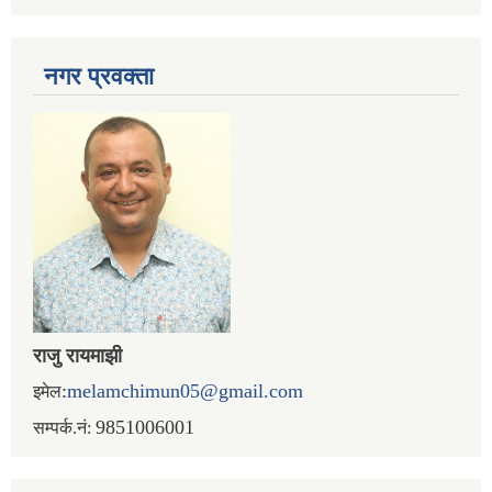
नगर प्रव‌क्ता
राजु रायमाझी
:
melamchimun05@gmail.com
इमेल
9851006001
सम्पर्क.नं: