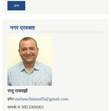
अन्य
नगर प्रव‌क्ता
राजु रायमाझी
:
melamchimun05@gmail.com
इमेल
9851006001
सम्पर्क.नं: