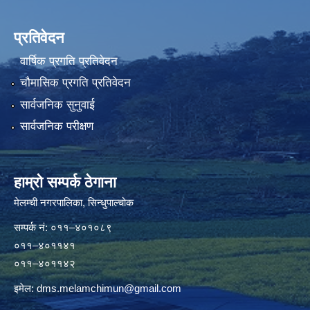
प्रतिवेदन
वार्षिक प्रगति प्रतिवेदन
चौमासिक प्रगति प्रतिवेदन
सार्वजनिक सुनुवाई
सार्वजनिक परीक्षण
हाम्रो सम्पर्क ठेगाना
मेलम्ची नगरपालिका‍, सिन्धुपाल्चोक
सम्पर्क न‌ं: ०११–४०१०८९
०११–४०११४१
०११–४०११४२
इमेल:
dms.melamchimun@gmail.com