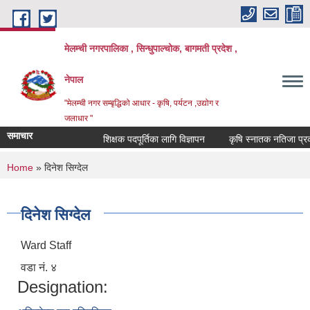
Skip to main content
मेलम्ची नगरपालिका , सिन्धुपाल्चोक, बागमती प्रदेश ,
नेपाल
"मेलम्ची नगर सम्बृद्धिको आधार - कृषि, पर्यटन ,उद्योग र
जलाधार "
समाचार
शिक्षक पदपूर्तिका लागि विज्ञापन
कृषि स्नातक नतिजा प्रकाशन
You are here
Home
» दिनेश सिग्देल
दिनेश सिग्देल
Ward Staff
वडा नं. ४
Designation: