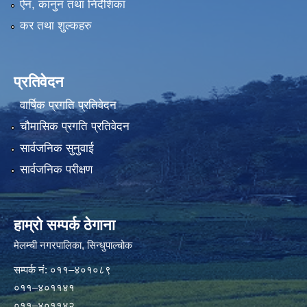
ऐन, कानुन तथा निर्देशिका
कर तथा शुल्कहरु
प्रतिवेदन
वार्षिक प्रगति प्रतिवेदन
चौमासिक प्रगति प्रतिवेदन
सार्वजनिक सुनुवाई
सार्वजनिक परीक्षण
हाम्रो सम्पर्क ठेगाना
मेलम्ची नगरपालिका‍, सिन्धुपाल्चोक
सम्पर्क न‌ं: ०११–४०१०८९
०११–४०११४१
०११–४०११४२