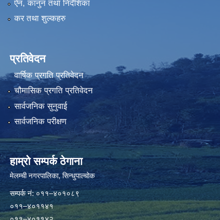
ऐन, कानुन तथा निर्देशिका
कर तथा शुल्कहरु
प्रतिवेदन
वार्षिक प्रगति प्रतिवेदन
चौमासिक प्रगति प्रतिवेदन
सार्वजनिक सुनुवाई
सार्वजनिक परीक्षण
हाम्रो सम्पर्क ठेगाना
मेलम्ची नगरपालिका‍, सिन्धुपाल्चोक
सम्पर्क न‌ं: ०११–४०१०८९
०११–४०११४१
०११–४०११४२