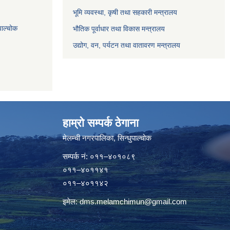
भूमि व्यवस्था, कृषी तथा सहकारी मन्त्रालय
पाल्चोक
भौतिक पूर्वाधार तथा विकास मन्त्रालय
उद्योग, वन, पर्यटन तथा वातावरण मन्त्रालय
हाम्रो सम्पर्क ठेगाना
मेलम्ची नगरपालिका‍, सिन्धुपाल्चोक
सम्पर्क न‌ं: ०११–४०१०८९
०११–४०११४१
०११–४०११४२
इमेल:
dms.melamchimun@gmail.com