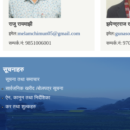
राजु रायमाझी
झपेन्द्रराज 
:
melamchimun05@gmail.com
:
gunas
इमेल
इमेल
9851006001
97
सम्पर्क.नं:
सम्पर्क.नं:
सूचनाहरु
सूचना तथा समाचार
सार्वजनिक खरीद /बोलपत्र सूचना
ऐन, कानुन तथा निर्देशिका
कर तथा शुल्कहरु