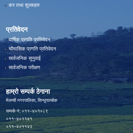
कर तथा शुल्कहरु
प्रतिवेदन
वार्षिक प्रगति प्रतिवेदन
चौमासिक प्रगति प्रतिवेदन
सार्वजनिक सुनुवाई
सार्वजनिक परीक्षण
हाम्रो सम्पर्क ठेगाना
मेलम्ची नगरपालिका‍, सिन्धुपाल्चोक
सम्पर्क न‌ं: ०११–४०१०८९
०११–४०११४१
०११–४०११४२