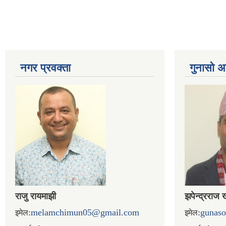
नगर प्रव‌क्ता
गुनासो अ
राजु रायमाझी
झपेन्द्रराज 
:
melamchimun05@gmail.com
:
gunas
इमेल
इमेल