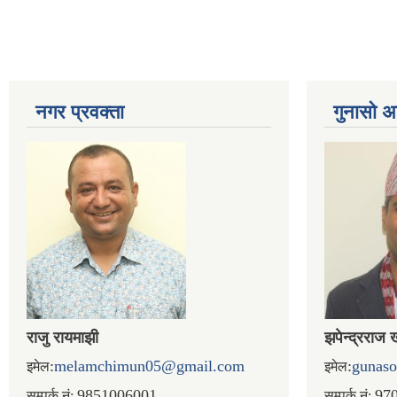
नगर प्रव‌क्ता
गुनासो अ
राजु रायमाझी
झपेन्द्रराज 
:
melamchimun05@gmail.com
:
gunas
इमेल
इमेल
9851006001
97
सम्पर्क.नं:
सम्पर्क.नं: