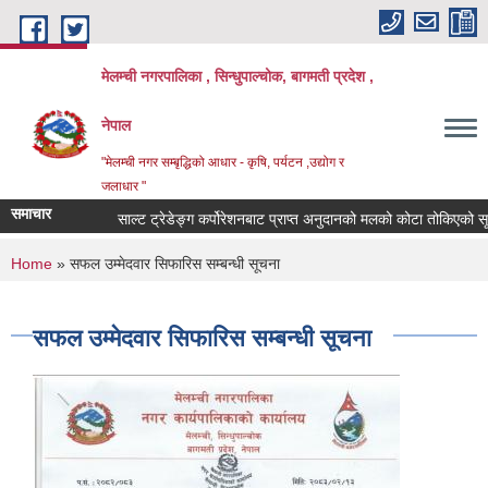
Skip to main content
मेलम्ची नगरपालिका , सिन्धुपाल्चोक, बागमती प्रदेश ,
नेपाल
"मेलम्ची नगर सम्बृद्धिको आधार - कृषि, पर्यटन ,उद्योग र
जलाधार "
समाचार
साल्ट ट्रेडेङ्ग कर्पोरेशनबाट प्राप्त अनुदानको मलको कोटा तोकिएको सूचन
You are here
Home
» सफल उम्मेदवार सिफारिस सम्बन्धी सूचना
सफल उम्मेदवार सिफारिस सम्बन्धी सूचना