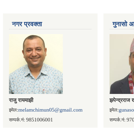
नगर प्रव‌क्ता
गुनासो अ
राजु रायमाझी
झपेन्द्रराज 
:
melamchimun05@gmail.com
:
gunas
इमेल
इमेल
9851006001
97
सम्पर्क.नं:
सम्पर्क.नं: