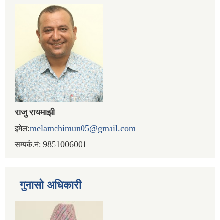
राजु रायमाझी
:
melamchimun05@gmail.com
इमेल
9851006001
सम्पर्क.नं:
गुनासो अधिकारी