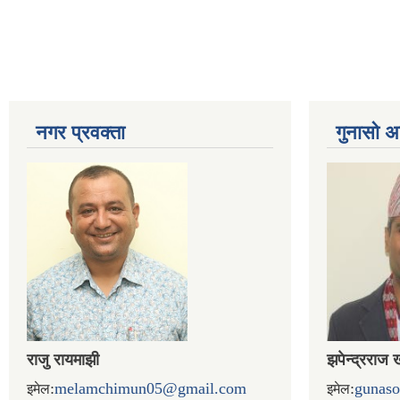
नगर प्रव‌क्ता
गुनासो अ
राजु रायमाझी
झपेन्द्रराज 
:
melamchimun05@gmail.com
:
gunas
इमेल
इमेल