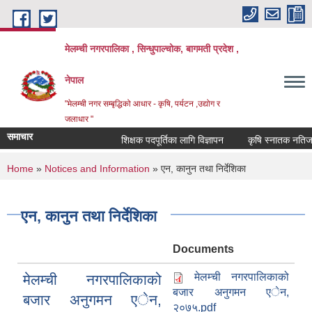
Skip to main content
मेलम्ची नगरपालिका , सिन्धुपाल्चोक, बागमती प्रदेश ,
नेपाल
"मेलम्ची नगर सम्बृद्धिको आधार - कृषि, पर्यटन ,उद्योग र
जलाधार "
समाचार
शिक्षक पदपूर्तिका लागि विज्ञापन
कृषि स्नातक नतिजा प्
You are here
Home
»
Notices and Information
» एन, कानुन तथा निर्देशिका
एन, कानुन तथा निर्देशिका
Documents
मेलम्ची नगरपालिकाको
मेलम्ची नगरपालिकाको
बजार अनुगमन एेन,
बजार अनुगमन एेन,
२०७५.pdf