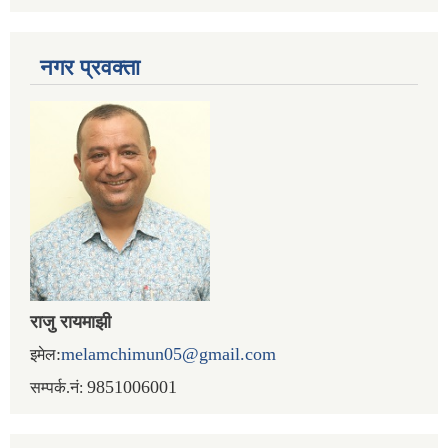
नगर प्रव‌क्ता
राजु रायमाझी
:
melamchimun05@gmail.com
इमेल
9851006001
सम्पर्क.नं: