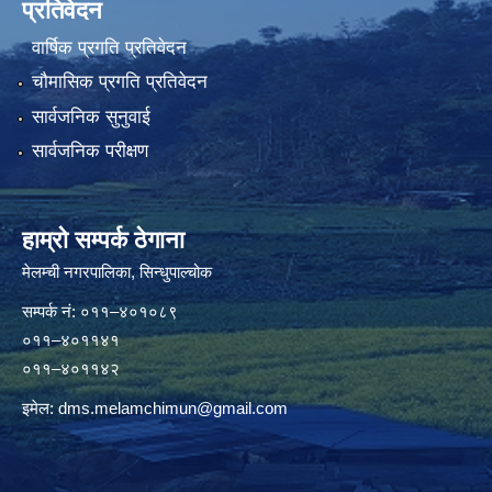
प्रतिवेदन
वार्षिक प्रगति प्रतिवेदन
चौमासिक प्रगति प्रतिवेदन
सार्वजनिक सुनुवाई
सार्वजनिक परीक्षण
हाम्रो सम्पर्क ठेगाना
मेलम्ची नगरपालिका‍, सिन्धुपाल्चोक
सम्पर्क न‌ं: ०११–४०१०८९
०११–४०११४१
०११–४०११४२
इमेल:
dms.melamchimun@gmail.com