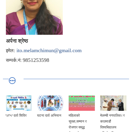
अर्पना श्रेष्ठ
:
ito.melamchimun@gmail.com
इमेल
9851253598
सम्पर्क.नं:
घटना दर्ता शिविर
घटना दर्ता अभियान
महिलाको
मेलम्ची नगपालिका र
सुरक्षा,सम्मान र
काठमाडौं
रोजगार समृद्ध
विश्वबिद्यालय