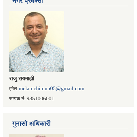
नगर प्रव‌क्ता
राजु रायमाझी
:
melamchimun05@gmail.com
इमेल
9851006001
सम्पर्क.नं:
गुनासो अधिकारी