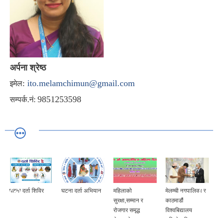
अर्पना श्रेष्ठ
:
ito.melamchimun@gmail.com
इमेल
9851253598
सम्पर्क.नं:
घटना दर्ता शिविर
घटना दर्ता अभियान
महिलाको
मेलम्ची नगपालिका र
सुरक्षा,सम्मान र
काठमाडौं
रोजगार समृद्ध
विश्वबिद्यालय